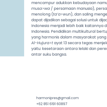
mencampur adukkan kebudayaan namun 
musa>wa
/ persamaan manusia), persa
menolong (
ta’a>wun
), dan saling menge
dapat dijadikan sebagai solusi untuk di
Indonesia menjadi lebih baik kaitann
Indonesia. Pendidikan multikultural ber
yang harmonis dalam masyarakat yang 
Al-Hujura>t
ayat 13 secara tegas menjelas
yaitu: kesetaraan antara lelaki dan p
antar suku bangsa.
harmonipres@gmail.com
+62 851 6191 60897