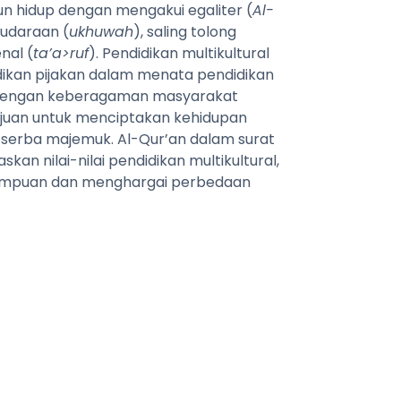
hidup dengan mengakui egaliter (
Al-
udaraan (
ukhuwah
), saling tolong
nal (
ta’a>ruf
). Pendidikan multikultural
jadikan pijakan dalam menata pendidikan
ya dengan keberagaman masyarakat
tujuan untuk menciptakan kehidupan
serba majemuk. Al-Qur’an dalam surat
kan nilai-nilai pendidikan multikultural,
erempuan dan menghargai perbedaan