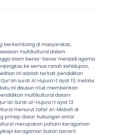
g berkembang di masyarakat,
wasan multikultural dalam
ingga Islam benar-benar menjadi agama
enjangkau ke semua ranah kehidupan,
itian ini adalah terkait pendidikan
-Qur’an surat
Al Hujura>t
ayat 13, melalui
 Buku ini disusun ntuk memberikan
didikan multikultural dalam
Qur’an Surat
al-Hujura>t
ayat 13
ural menurut tafsir Al-Misbah di
 prinsip dasar hubungan antar
ikultural merupakan paham keragaman
yikapi keragaman bukan berarti