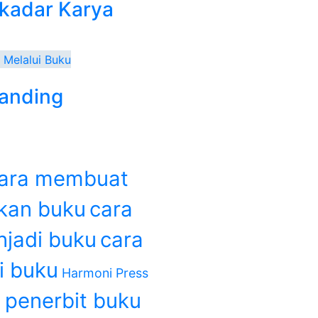
ekadar Karya
By
Rosi Gasanti
anding
Ba
ara membuat
kan buku
cara
njadi buku
cara
i buku
Harmoni Press
Baca selengkapnya
u
penerbit buku
Add to wishlist