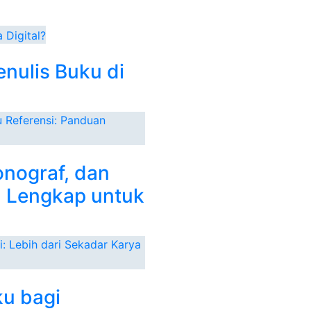
Baca selengkapnya
Add to wishlist
Ba
Bahasa
nulis Buku di
Indonesia
Bagi
B
Penutur
I
Asing
P
nograf, dan
Tingkat
n Lengkap untuk
Menengah:
Ragam
Bahasa
Indonesia
ku bagi