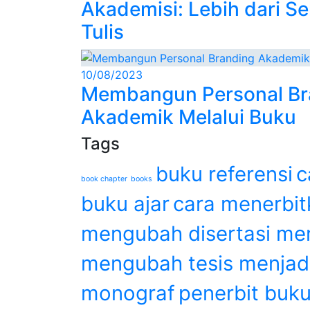
Akademisi: Lebih dari S
Tulis
10/08/2023
Membangun Personal Br
Akademik Melalui Buku
Tags
buku referensi
c
book chapter
books
buku ajar
cara menerbit
mengubah disertasi me
mengubah tesis menjad
monograf
penerbit buk