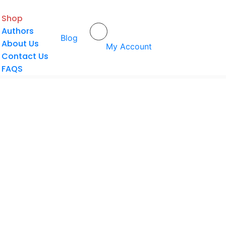
Shop
Authors
Blog
Home
/
Shop
About Us
My Account
Contact Us
FAQS
Baca selengkapnya