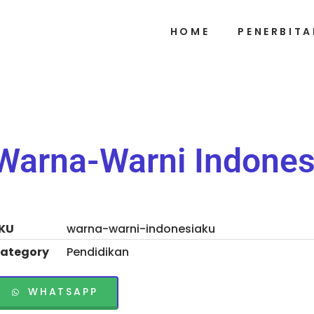
nesiaku
HOME
PENERBITA
Warna-Warni Indones
KU
warna-warni-indonesiaku
ategory
Pendidikan
WHATSAPP