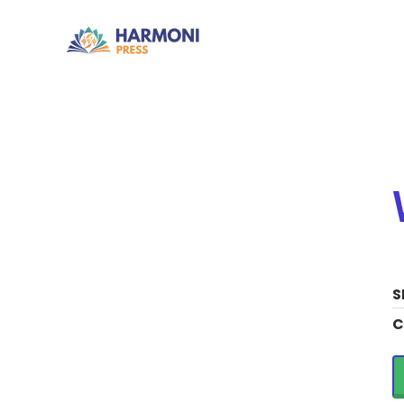
Home
Pendidikan
Warna-Warni Indo
S
C