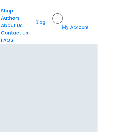
Shop
Authors
Home
/
Dr. Siti Aminah, M.Pd
Blog
About Us
My Account
Contact Us
FAQS